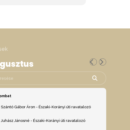
sek
ugusztus
ése
zombat
Szántó Gábor Áron - Északi-Korányi úti ravatalozó
Juhász Jánosné - Északi-Korányi úti ravatalozó