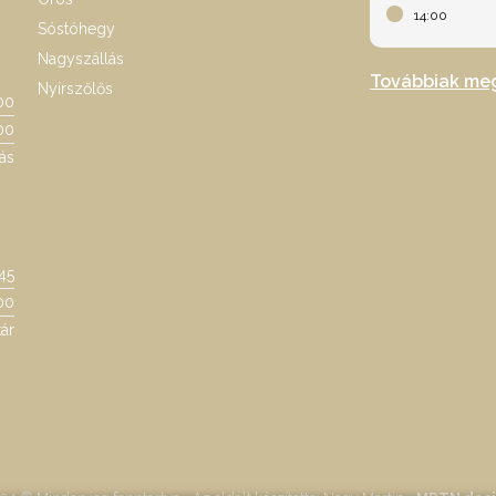
14:00
Sóstóhegy
Nagyszállás
Továbbiak me
Nyírszőlős
00
00
ás
:45
00
ár