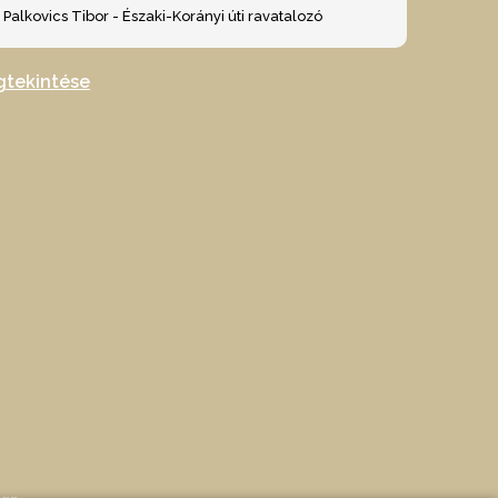
Palkovics Tibor - Északi-Korányi úti ravatalozó
gtekintése