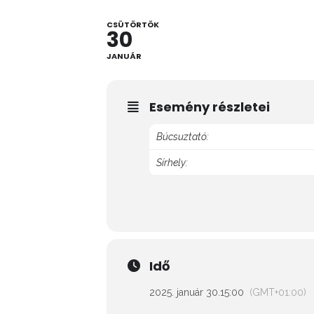
CSÜTÖRTÖK
30
JANUÁR
Esemény részletei
Búcsuztató:
Sírhely:
Idő
2025. január 30.
15:00
(GMT+01:00)