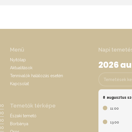
Menü
Napi temeté
Nyitólap
2026 a
Aktualitások
Tennivalók halálozás esetén
Temetések keres
Kapcsolat
8
augusztus s
Temetők térképe
:00
11:00
00
Északi temető
:00
13:00
Borbánya
00
Oros