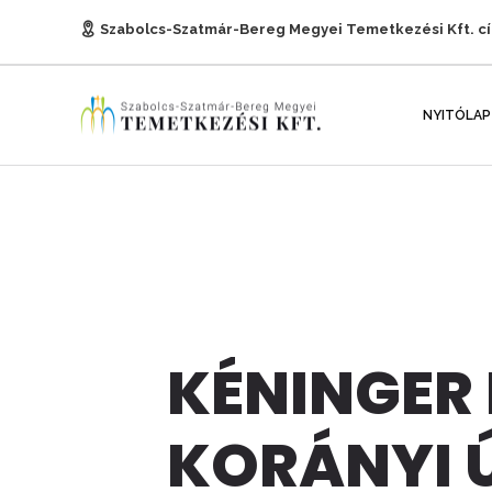
Szabolcs-Szatmár-Bereg Megyei Temetkezési Kft. c
E-mail:
titkarsag@temetkezesnyh.hu
NYITÓLAP
KÉNINGER 
KORÁNYI 