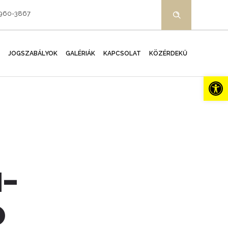
-960-3867
JOGSZABÁLYOK
GALÉRIÁK
KAPCSOLAT
KÖZÉRDEKŰ
Es
I-
Ó