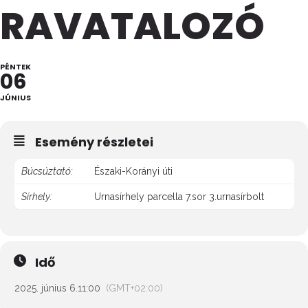
RAVATALOZÓ
PÉNTEK
06
JÚNIUS
Esemény részletei
Búcsúztató:
Északi-Korányi úti
Sírhely:
Urnasírhely parcella 7.sor 3.urnasírbolt
Idő
2025. június 6.
11:00
(GMT+02:00)