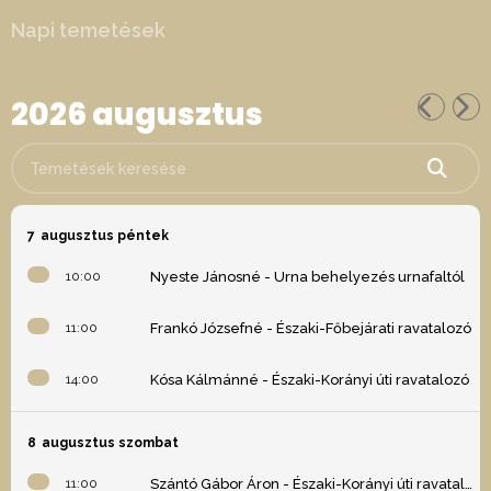
Napi temetések
2026 augusztus
Temetések keresése
7
augusztus péntek
10:00
Nyeste Jánosné - Urna behelyezés urnafaltól
11:00
Frankó Józsefné - Északi-Főbejárati ravatalozó
14:00
Kósa Kálmánné - Északi-Korányi úti ravatalozó
8
augusztus szombat
11:00
Szántó Gábor Áron - Északi-Korányi úti ravatalozó