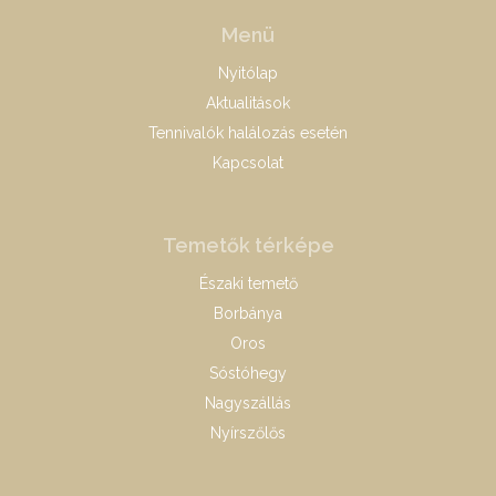
Menü
Nyitólap
Aktualitások
Tennivalók halálozás esetén
Kapcsolat
Temetők térképe
Északi temető
Borbánya
Oros
Sóstóhegy
Nagyszállás
Nyírszőlős