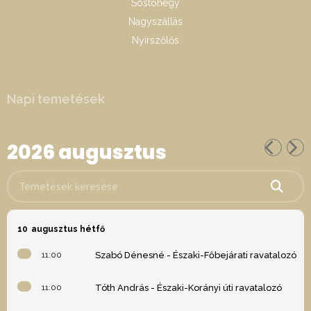
Sóstóhegy
Nagyszállás
Nyírszőlős
Napi temetések
2026 augusztus
Temetések keresése
10
augusztus hétfő
11:00
Szabó Dénesné - Északi-Főbejárati ravatalozó
11:00
Tóth András - Északi-Korányi úti ravatalozó