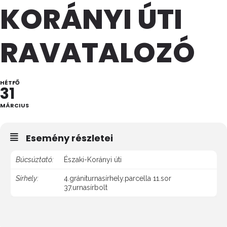
KORÁNYI ÚTI
RAVATALOZÓ
HÉTFŐ
31
MÁRCIUS
Esemény részletei
Búcsúztató:
Északi-Korányi úti
Sírhely:
4.grániturnasírhely.parcella 11.sor
37.urnasírbolt