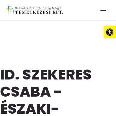
Es
ID. SZEKERES
CSABA -
ÉSZAKI-