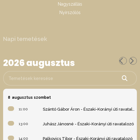
Nagyszállás
Nyírszőlős
Napi temetések
2026 augusztus
Temetések keresése
8
augusztus szombat
11:00
Szántó Gábor Áron - Északi-Korányi úti ravatalozó
13:00
Juhász Jánosné - Északi-Korányi úti ravatalozó
14:00
Palkovics Tibor - Északi-Korányi úti ravatalozó