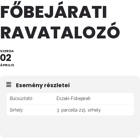
FŐBEJÁRATI
RAVATALOZÓ
SZERDA
02
ÁPRILIS
Esemény részletei
Búcsúztató:
Északi-Főbejárati
Sírhely:
3. parcella 215. sírhely