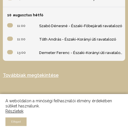
10
augusztus hétfő
11:00
Szabó Dénesné - Északi-Főbejárati ravatalozó
11:00
Tóth András - Északi-Korányi úti ravatalozó
13:00
Demeter Ferenc - Északi-Korányi úti ravatalozó
Továbbiak megtekintése
A weboldalon a minőségi felhasználói élmény érdekében
sütiket használunk.
Részletek
2024 © Minden jog fenntartva - Az oldalt készítette: Nagy Martin -
MRTN design
Elfogad