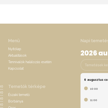
Menü
Napi temeté
Nyitólap
2026 a
Aktualitások
Tennivalók halálozás esetén
Temetések keres
Kapcsolat
6
augusztus cs
Temetők térképe
:00
10:00
00
Északi temető
:00
11:00
Borbánya
00
Oros