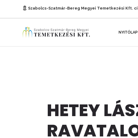
Szabolcs-Szatmár-Bereg Megyei Temetkezési Kft. c
E-mail:
titkarsag@temetkezesnyh.hu
NYITÓLAP
HETEY LÁS
RAVATAL