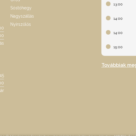
13:00
Sóstóhegy
Nagyszállás
14:00
Nyírszőlős
00
14:00
00
ás
15:00
Továbbiak me
:45
00
ár