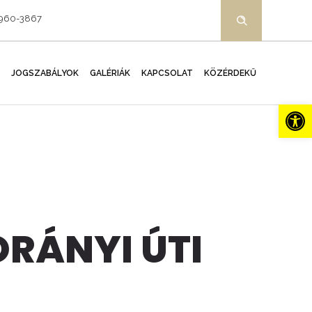
-960-3867
JOGSZABÁLYOK
GALÉRIÁK
KAPCSOLAT
KÖZÉRDEKŰ
Es
ORÁNYI ÚTI