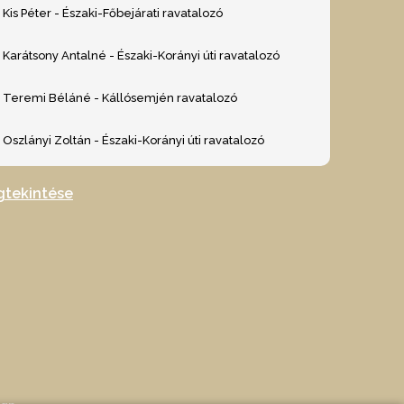
Kis Péter - Északi-Főbejárati ravatalozó
Karátsony Antalné - Északi-Korányi úti ravatalozó
Teremi Béláné - Kállósemjén ravatalozó
Oszlányi Zoltán - Északi-Korányi úti ravatalozó
gtekintése