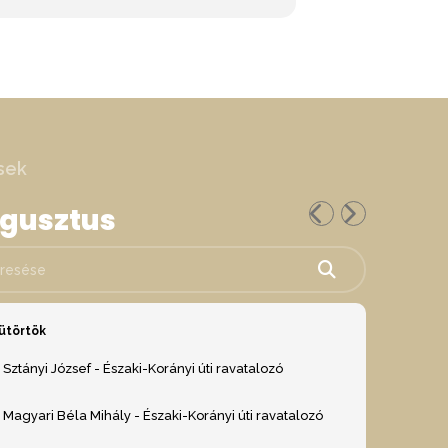
sek
ugusztus
ése
ütörtök
Sztányi József - Északi-Korányi úti ravatalozó
Magyari Béla Mihály - Északi-Korányi úti ravatalozó