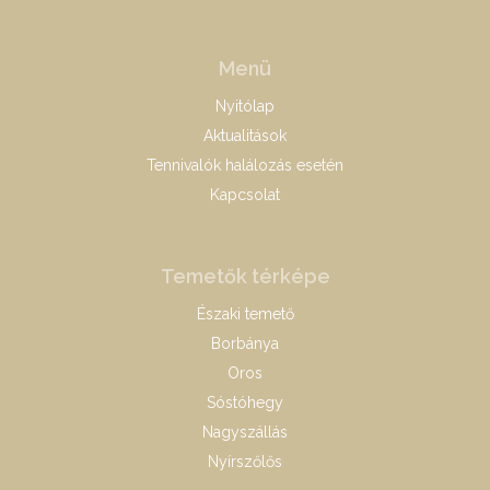
Menü
Nyitólap
Aktualitások
Tennivalók halálozás esetén
Kapcsolat
Temetők térképe
Északi temető
Borbánya
Oros
Sóstóhegy
Nagyszállás
Nyírszőlős