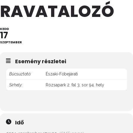
RAVATALOZÓ
KEDD
17
SZEPTEMBER
Esemény részletei
Búcsuztató:
Északi-Főbejárati
Sírhely:
Rózsapark 2. fal 3. sor 94. hely
Idő