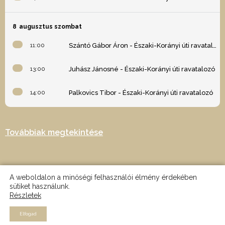
8
augusztus szombat
11:00
Szántó Gábor Áron - Északi-Korányi úti ravatalozó
13:00
Juhász Jánosné - Északi-Korányi úti ravatalozó
14:00
Palkovics Tibor - Északi-Korányi úti ravatalozó
Továbbiak megtekintése
A weboldalon a minőségi felhasználói élmény érdekében
sütiket használunk.
Részletek
2024 © Minden jog fenntartva - Az oldalt készítette: Nagy Martin -
MRTN design
Elfogad