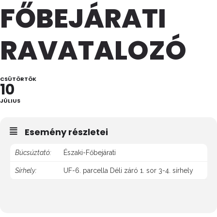
FŐBEJÁRATI
RAVATALOZÓ
CSÜTÖRTÖK
10
JÚLIUS
Esemény részletei
Búcsúztató:
Északi-Főbejárati
Sírhely:
UF-6. parcella Déli záró 1. sor 3-4. sírhely