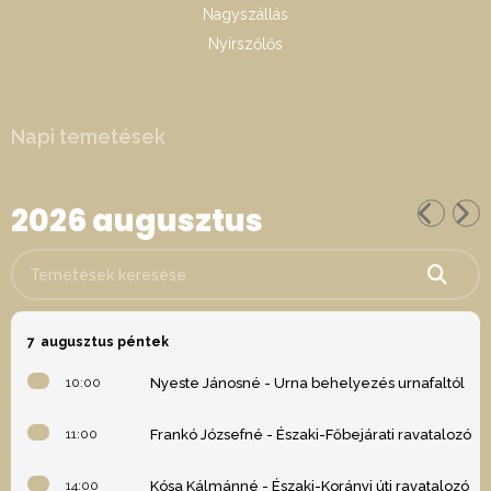
Nagyszállás
Nyírszőlős
Napi temetések
2026 augusztus
Temetések keresése
7
augusztus péntek
10:00
Nyeste Jánosné - Urna behelyezés urnafaltól
11:00
Frankó Józsefné - Északi-Főbejárati ravatalozó
14:00
Kósa Kálmánné - Északi-Korányi úti ravatalozó