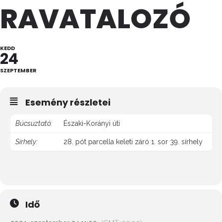
RAVATALOZÓ
KEDD
24
SZEPTEMBER
Esemény részletei
Búcsuztató:
Északi-Korányi úti
Sírhely:
28. pót parcella keleti záró 1. sor 39. sírhely
Idő