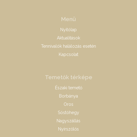
Menü
Nyitólap
Aktualitások
Tennivalók halálozás esetén
Kapcsolat
Temetők térképe
Északi temető
Borbánya
Oros
Sóstóhegy
Nagyszállás
Nyírszőlős