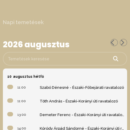
Napi temetések
2026 augusztus
Temetések keresése
10
augusztus hétfő
11:00
Szabó Dénesné - Északi-Főbejárati ravatalozó
11:00
Tóth András - Északi-Korányi úti ravatalozó
13:00
Demeter Ferenc - Északi-Korányi úti ravatalozó
14:00
Kóródy Árpád Sándorné - Északi-Korányi úti ravatalozó