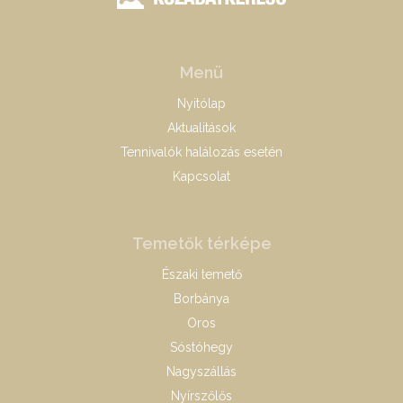
Menü
Nyitólap
Aktualitások
Tennivalók halálozás esetén
Kapcsolat
Temetők térképe
Északi temető
Borbánya
Oros
Sóstóhegy
Nagyszállás
Nyírszőlős