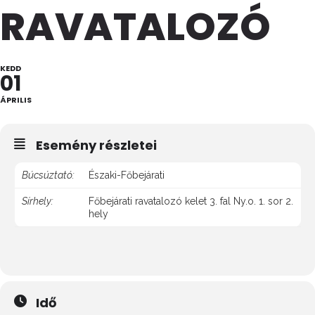
RAVATALOZÓ
KEDD
01
ÁPRILIS
Esemény részletei
Búcsúztató:
Északi-Főbejárati
Sírhely:
Főbejárati ravatalozó kelet 3. fal Ny.o. 1. sor 2.
hely
Idő