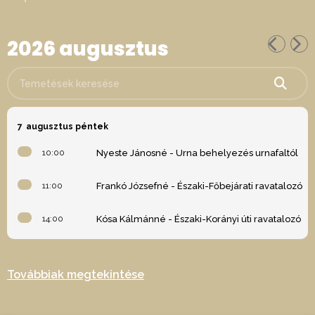
2026 augusztus
Temetések keresése
7
augusztus péntek
10:00
Nyeste Jánosné - Urna behelyezés urnafaltól
11:00
Frankó Józsefné - Északi-Főbejárati ravatalozó
14:00
Kósa Kálmánné - Északi-Korányi úti ravatalozó
Továbbiak megtekintése