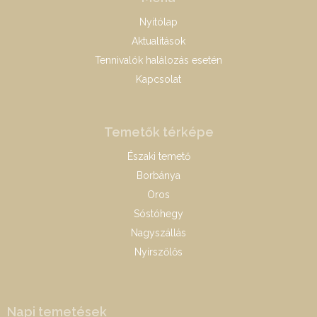
Nyitólap
Aktualitások
Tennivalók halálozás esetén
Kapcsolat
Temetők térképe
Északi temető
Borbánya
Oros
Sóstóhegy
Nagyszállás
Nyírszőlős
Napi temetések