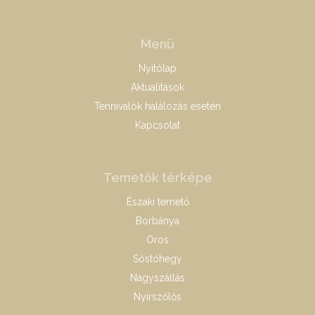
Menü
Nyitólap
Aktualitások
Tennivalók halálozás esetén
Kapcsolat
Temetők térképe
Északi temető
Borbánya
Oros
Sóstóhegy
Nagyszállás
Nyírszőlős