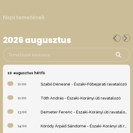
Napi temetések
2026 augusztus
Temetések keresése
10
augusztus hétfő
11:00
Szabó Dénesné - Északi-Főbejárati ravatalozó
11:00
Tóth András - Északi-Korányi úti ravatalozó
13:00
Demeter Ferenc - Északi-Korányi úti ravatalozó
14:00
Kóródy Árpád Sándorné - Északi-Korányi úti ravatalozó