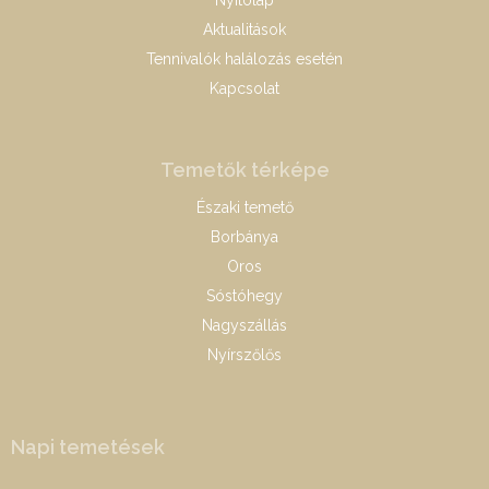
Nyitólap
Aktualitások
Tennivalók halálozás esetén
Kapcsolat
Temetők térképe
Északi temető
Borbánya
Oros
Sóstóhegy
Nagyszállás
Nyírszőlős
Napi temetések