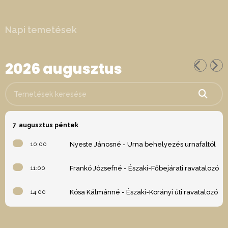
Napi temetések
2026 augusztus
Temetések keresése
7
augusztus péntek
10:00
Nyeste Jánosné - Urna behelyezés urnafaltól
11:00
Frankó Józsefné - Északi-Főbejárati ravatalozó
14:00
Kósa Kálmánné - Északi-Korányi úti ravatalozó