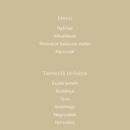
Menü
Nyitólap
Aktualitások
Tennivalók halálozás esetén
Kapcsolat
Temetők térképe
Északi temető
Borbánya
Oros
Sóstóhegy
Nagyszállás
Nyírszőlős