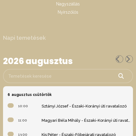
Nagyszállás
Nyírszőlős
Napi temetések
2026 augusztus
Temetések keresése
6
augusztus csütörtök
10:00
Sztányi József - Északi-Korányi úti ravatalozó
11:00
Magyari Béla Mihály - Északi-Korányi úti ravatalozó
13:00
Kis Péter - Északi-Főbejárati ravatalozó