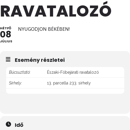
RAVATALOZÓ
HÉTFŐ
NYUGODJON BÉKÉBEN!
08
JÚLIUS
Esemény részletei
Búcsuztató:
Északi-Főbejárati ravatalozó
Sírhely:
13. parcella 233. sírhely
Idő