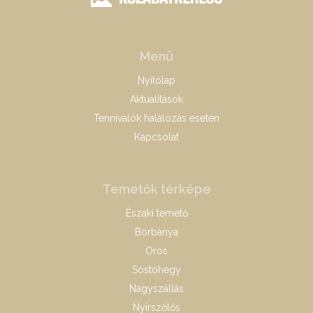
Menü
Nyitólap
Aktualitások
Tennivalók halálozás esetén
Kapcsolat
Temetők térképe
Északi temető
Borbánya
Oros
Sóstóhegy
Nagyszállás
Nyírszőlős