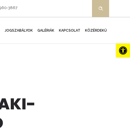
-960-3867
JOGSZABÁLYOK
GALÉRIÁK
KAPCSOLAT
KÖZÉRDEKŰ
Es
AKI-
Ó