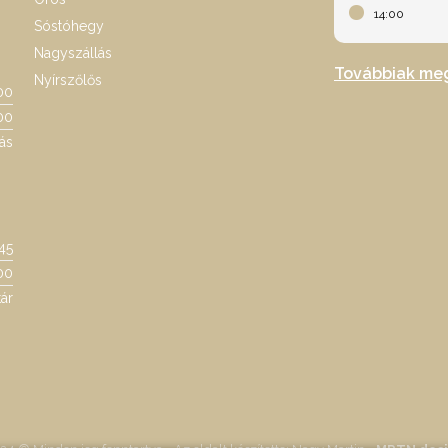
14:00
Sóstóhegy
Nagyszállás
Továbbiak me
Nyírszőlős
00
00
ás
:45
00
ár