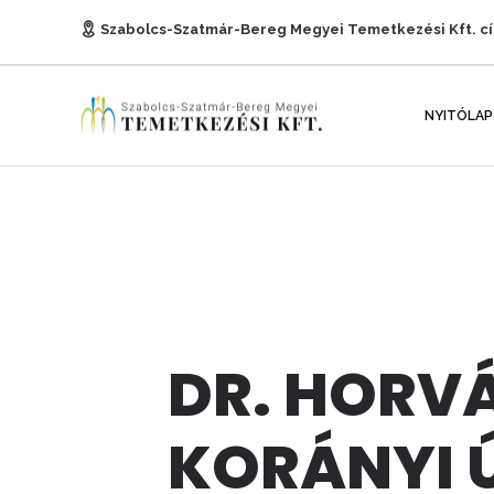
Szabolcs-Szatmár-Bereg Megyei Temetkezési Kft. c
E-mail:
titkarsag@temetkezesnyh.hu
NYITÓLAP
DR. HORVÁ
KORÁNYI 