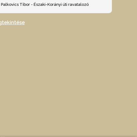
Palkovics Tibor - Északi-Korányi úti ravatalozó
gtekintése