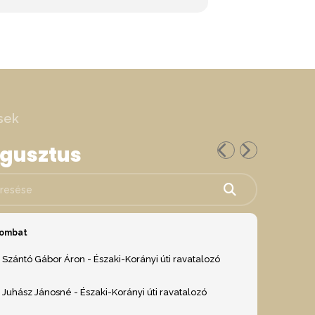
sek
ugusztus
ése
zombat
Szántó Gábor Áron - Északi-Korányi úti ravatalozó
Juhász Jánosné - Északi-Korányi úti ravatalozó