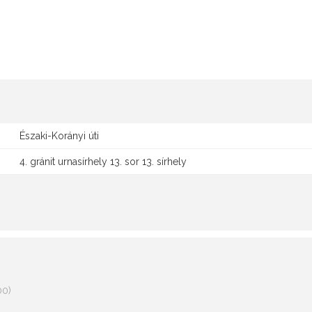
Északi-Korányi úti
4. gránit urnasírhely 13. sor 13. sírhely
00)