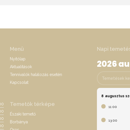
Menü
Napi temeté
Nyitólap
2026 a
Aktualitások
Tennivalók halálozás esetén
Temetések keres
Kapcsolat
8
augusztus s
Temetők térképe
:00
11:00
00
Északi temető
:00
13:00
Borbánya
00
Oros