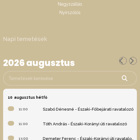
Nagyszállás
Nyírszőlős
Napi temetések
2026 augusztus
Temetések keresése
10
augusztus hétfő
11:00
Szabó Dénesné - Északi-Főbejárati ravatalozó
11:00
Tóth András - Északi-Korányi úti ravatalozó
13:00
Demeter Ferenc - Északi-Korányi úti ravatalozó