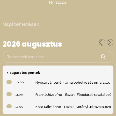
Nyírszőlős
Napi temetések
2026 augusztus
Temetések keresése
7
augusztus péntek
10:00
Nyeste Jánosné - Urna behelyezés urnafaltól
11:00
Frankó Józsefné - Északi-Főbejárati ravatalozó
14:00
Kósa Kálmánné - Északi-Korányi úti ravatalozó