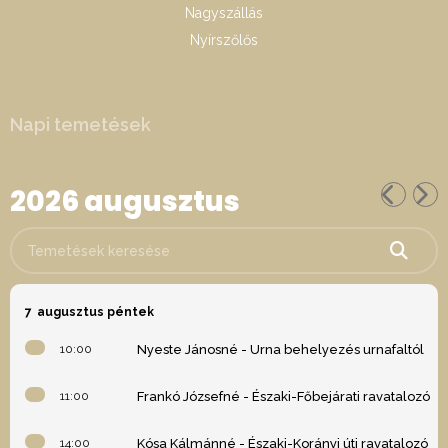
Nagyszállás
Nyírszőlős
Napi temetések
2026 augusztus
Temetések keresése
7
augusztus péntek
10:00
Nyeste Jánosné - Urna behelyezés urnafaltól
11:00
Frankó Józsefné - Északi-Főbejárati ravatalozó
14:00
Kósa Kálmánné - Északi-Korányi úti ravatalozó