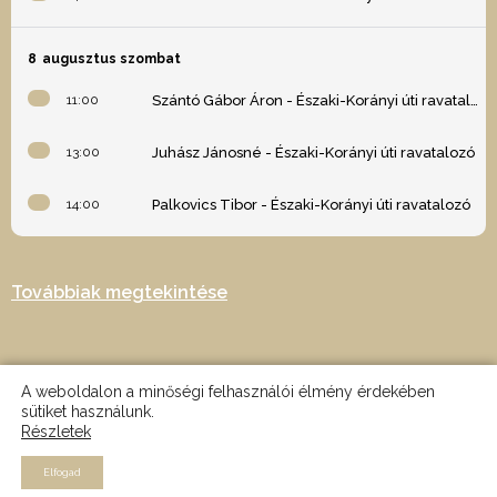
8
augusztus szombat
11:00
Szántó Gábor Áron - Északi-Korányi úti ravatalozó
13:00
Juhász Jánosné - Északi-Korányi úti ravatalozó
14:00
Palkovics Tibor - Északi-Korányi úti ravatalozó
Továbbiak megtekintése
A weboldalon a minőségi felhasználói élmény érdekében
sütiket használunk.
Részletek
2024 © Minden jog fenntartva - Az oldalt készítette: Nagy Martin -
MRTN design
Elfogad