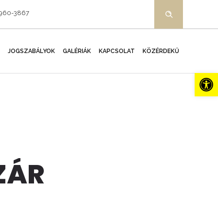
-960-3867
JOGSZABÁLYOK
GALÉRIÁK
KAPCSOLAT
KÖZÉRDEKŰ
Es
ZÁR