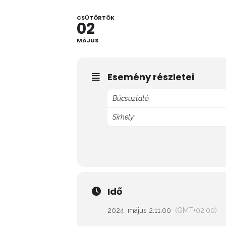
CSÜTÖRTÖK
02
MÁJUS
Esemény részletei
Búcsuztató:
Sírhely:
Idő
2024. május 2.
11:00
(GMT+02:00)