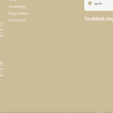
14:00
Sóstóhegy
Nagyszállás
Továbbiak me
Nyírszőlős
00
00
ás
:45
00
ár