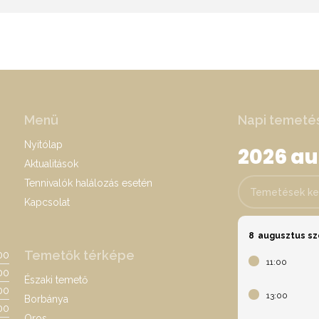
Menü
Napi temeté
Nyitólap
2026 a
Aktualitások
Tennivalók halálozás esetén
Temetések keres
Kapcsolat
8
augusztus s
Temetők térképe
:00
11:00
00
Északi temető
:00
13:00
Borbánya
00
Oros