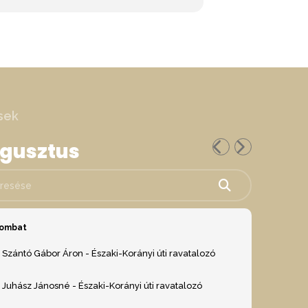
sek
ugusztus
ése
zombat
Szántó Gábor Áron - Északi-Korányi úti ravatalozó
Juhász Jánosné - Északi-Korányi úti ravatalozó