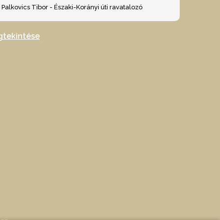
Palkovics Tibor - Északi-Korányi úti ravatalozó
gtekintése