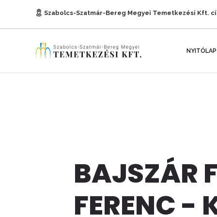
Szabolcs-Szatmár-Bereg Megyei Temetkezési Kft. c
E-mail:
titkarsag@temetkezesnyh.hu
NYITÓLAP
BAJSZÁR 
FERENC - 