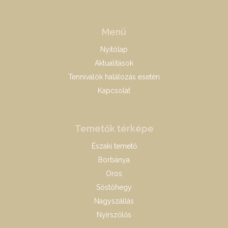
Menü
Nyitólap
Aktualitások
Tennivalók halálozás esetén
Kapcsolat
Temetők térképe
Északi temető
Borbánya
Oros
Sóstóhegy
Nagyszállás
Nyírszőlős